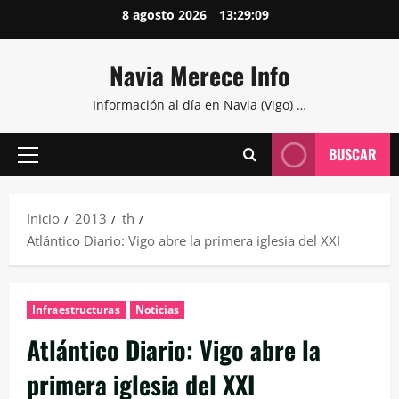
Saltar
8 agosto 2026
13:29:10
al
contenido
Navia Merece Info
Información al día en Navia (Vigo) …
BUSCAR
Menú
principal
Inicio
2013
th
Atlántico Diario: Vigo abre la primera iglesia del XXI
Infraestructuras
Noticias
Atlántico Diario: Vigo abre la
primera iglesia del XXI