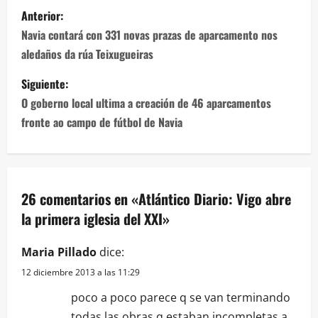
Navegación
Anterior:
de
Navia contará con 331 novas prazas de aparcamento nos
aledaños da rúa Teixugueiras
entradas
Siguiente:
O goberno local ultima a creación de 46 aparcamentos
fronte ao campo de fútbol de Navia
26 comentarios en «
Atlántico Diario: Vigo abre
la primera iglesia del XXI
»
Maria Pillado
dice:
12 diciembre 2013 a las 11:29
poco a poco parece q se van terminando
todas las obras q estaban incompletas,a