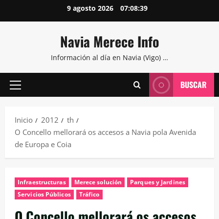
Saltar
9 agosto 2026
07:08:40
al
contenido
Navia Merece Info
Información al día en Navia (Vigo) …
BUSCAR
Menú
principal
Inicio
2012
th
O Concello mellorará os accesos a Navia pola Avenida
de Europa e Coia
Infraestructuras
Merece solución
Parques y Jardines
Servicios Públicos
Tráfico
O Concello mellorará os accesos