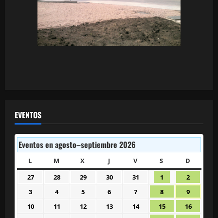
EVENTOS
Eventos en agosto–septiembre 2026
L
LUNES
M
MARTES
X
MIÉRCOLES
J
JUEVES
V
VIERNES
S
SÁBADO
D
DOMIN
27
28
29
30
31
1
2
27
28
29
30
31
1
2
julio
julio
julio
julio
julio
agosto
agosto
3
4
5
6
7
8
9
3
4
5
6
7
8
9
2026
2026
2026
2026
2026
2026
2026
agosto
agosto
agosto
agosto
agosto
agosto
agosto
10
11
12
13
14
15
16
10
11
12
13
14
15
16
2026
2026
2026
2026
2026
2026
2026
agosto
agosto
agosto
agosto
agosto
agosto
agosto