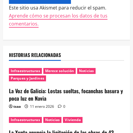
Este sitio usa Akismet para reducir el spam.
Aprende cómo se procesan los datos de tus
comentarios.
HISTORIAS RELACIONADAS
Infraestructuras
Merece solución
Noticias
Parques y Jardines
La Voz de Galicia: Lostas sueltas, focanchas basura y
poca luz en Navia
tsaa
11 enero 2026
0
Infraestructuras
Noticias
Vivienda
La Xunta anuncia la licitación de las obras de 43