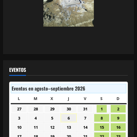
EVENTOS
Eventos en agosto–septiembre 2026
L
LUNES
M
MARTES
X
MIÉRCOLES
J
JUEVES
V
VIERNES
S
SÁBADO
D
DOMIN
27
28
29
30
31
1
2
27
28
29
30
31
1
2
julio
julio
julio
julio
julio
agosto
agosto
3
4
5
6
7
8
9
3
4
5
6
7
8
9
2026
2026
2026
2026
2026
2026
2026
agosto
agosto
agosto
agosto
agosto
agosto
agosto
10
11
12
13
14
15
16
10
11
12
13
14
15
16
2026
2026
2026
2026
2026
2026
2026
agosto
agosto
agosto
agosto
agosto
agosto
agosto
17
18
19
20
21
22
23
17
18
19
20
21
22
23