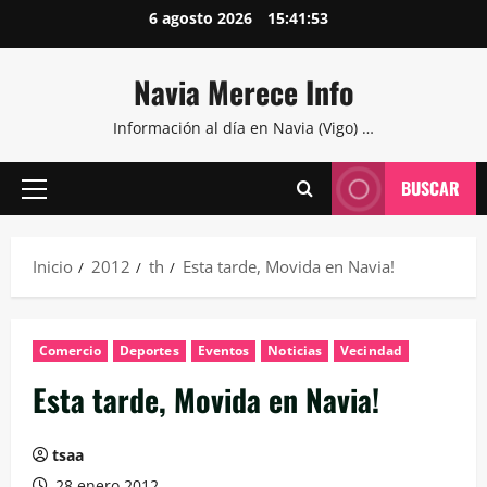
Saltar
6 agosto 2026
15:41:54
al
contenido
Navia Merece Info
Información al día en Navia (Vigo) …
BUSCAR
Menú
principal
Inicio
2012
th
Esta tarde, Movida en Navia!
Comercio
Deportes
Eventos
Noticias
Vecindad
Esta tarde, Movida en Navia!
tsaa
28 enero 2012