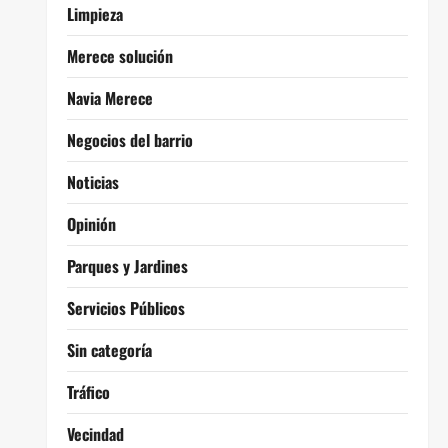
Limpieza
Merece solución
Navia Merece
Negocios del barrio
Noticias
Opinión
Parques y Jardines
Servicios Públicos
Sin categoría
Tráfico
Vecindad