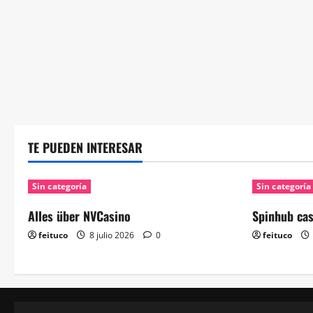
TE PUEDEN INTERESAR
Sin categoría
Sin categoría
Alles über NVCasino
Spinhub ca
feituco
8 julio 2026
0
feituco