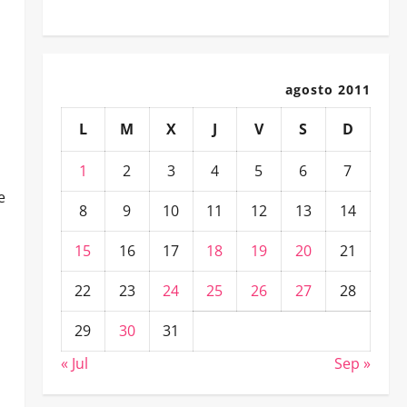
agosto 2011
L
M
X
J
V
S
D
1
2
3
4
5
6
7
e
8
9
10
11
12
13
14
15
16
17
18
19
20
21
22
23
24
25
26
27
28
29
30
31
« Jul
Sep »