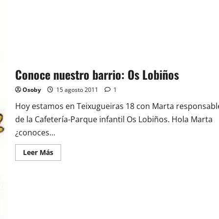
Conoce nuestro barrio: Os Lobiños
Osoby
15 agosto 2011
1
Hoy estamos en Teixugueiras 18 con Marta responsabl
de la Cafetería-Parque infantil Os Lobiños. Hola Marta
¿conoces...
Leer
Leer Más
más
acerca
de
Conoce
nuestro
barrio:
Os
Lobiños