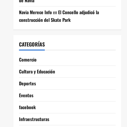
de Navia
Navia Merece Info
en
El Concello adjudicó la
construcción del Skate Park
CATEGORÍAS
Comercio
Cultura y Educación
Deportes
Eventos
facebook
Infraestructuras