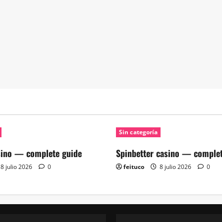
Sin categoría
sino — complete guide
Spinbetter casino — complet
8 julio 2026
0
feituco
8 julio 2026
0