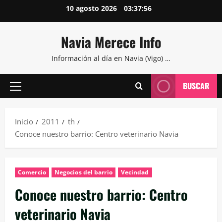
Saltar
10 agosto 2026
03:37:57
al
contenido
Navia Merece Info
Información al día en Navia (Vigo) …
BUSCAR
Menú
principal
Inicio
2011
th
Conoce nuestro barrio: Centro veterinario Navia
Comercio
Negocios del barrio
Vecindad
Conoce nuestro barrio: Centro
veterinario Navia