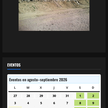
EVENTOS
Eventos en agosto–septiembre 2026
L
LUNES
M
MARTES
X
MIÉRCOLES
J
JUEVES
V
VIERNES
S
SÁBADO
D
DOMIN
27
28
29
30
31
1
2
27
28
29
30
31
1
2
julio
julio
julio
julio
julio
agosto
agosto
3
4
5
6
7
8
9
3
4
5
6
7
8
9
2026
2026
2026
2026
2026
2026
2026
agosto
agosto
agosto
agosto
agosto
agosto
agosto