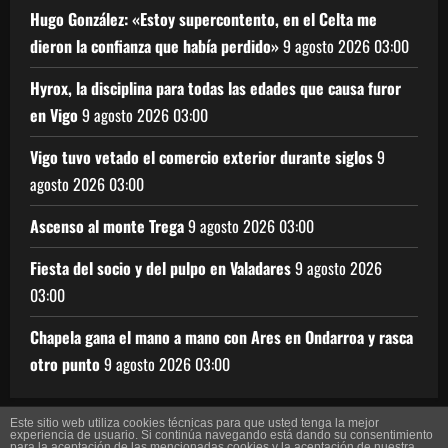
Hugo González: «Estoy supercontento, en el Celta me
dieron la confianza que había perdido»
9 agosto 2026
03:00
Hyrox, la disciplina para todas las edades que causa furor
en Vigo
9 agosto 2026
03:00
Vigo tuvo vetado el comercio exterior durante siglos
9
agosto 2026
03:00
Ascenso al monte Trega
9 agosto 2026
03:00
Fiesta del socio y del pulpo en Valadares
9 agosto 2026
03:00
Chapela gana el mano a mano con Ares en Ondarroa y rasca
otro punto
9 agosto 2026
03:00
Este sitio web utiliza cookies técnicas para que usted tenga la mejor
experiencia de usuario. Si continúa navegando está dando su consentimiento
Copyright © Todos los derechos reservados.
|
para la aceptación de las mencionadas cookies y la aceptación de nuestra