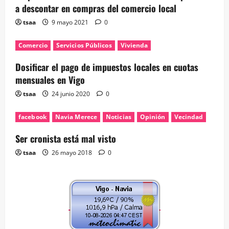
a descontar en compras del comercio local
tsaa
9 mayo 2021
0
Comercio
Servicios Públicos
Vivienda
Dosificar el pago de impuestos locales en cuotas
mensuales en Vigo
tsaa
24 junio 2020
0
facebook
Navia Merece
Noticias
Opinión
Vecindad
Ser cronista está mal visto
tsaa
26 mayo 2018
0