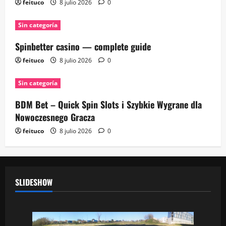
feituco
8 julio 2026
0
Sin categoría
Spinbetter casino — complete guide
feituco
8 julio 2026
0
Sin categoría
BDM Bet – Quick Spin Slots i Szybkie Wygrane dla
Nowoczesnego Gracza
feituco
8 julio 2026
0
SLIDESHOW