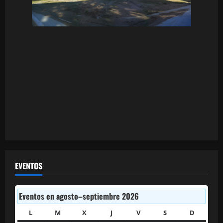
EVENTOS
Eventos en agosto–septiembre 2026
L
LUNES
M
MARTES
X
MIÉRCOLES
J
JUEVES
V
VIERNES
S
SÁBADO
D
DOMIN