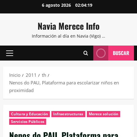
Saltar
6 agosto 2026
02:04:20
al
contenido
Navia Merece Info
Información al día en Navia (Vigo) …
BUSCAR
Menú
principal
Inicio
2011
th
Nenos do PAU, Plataforma para escolarizar niños en
proximidad
Cultura y Educación
Infraestructuras
Merece solución
Servicios Públicos
Nenos do PAU, Plataforma para