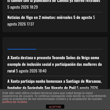
El camión con la planeadora de Camiña ya fueron retirados
5 agosto 2026
18:29
Noticias de Vigo en 2 minutos: miércoles 5 de agosto
5
agosto 2026
17:37
XUNTA DE GALICIA
A Xunta destaca o proxecto Tecendo Soños da Veiga como
exemplo de inclusión social e participación das mulleres do
rural
5 agosto 2026
18:40
A Xunta participa nunha homenaxe a Santiago de Marsanau,
fundador da Sociedade San Vicente de Paúl
5 agosto 2026
17:31
Este sitio web utiliza cookies técnicas para que usted tenga la mejor
experiencia de usuario. Si continúa navegando está dando su consentimiento
para la aceptación de las mencionadas cookies y la aceptación de nuestra
política de cookies
Mar intensifica a campaña ‘X unha costa + segura’ para
ACEPTAR