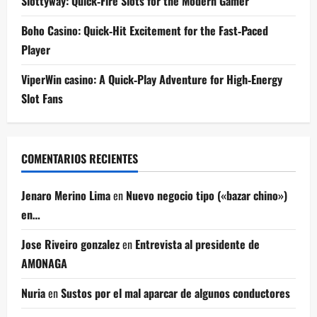
Slottyway: Quick‑Fire Slots for the Modern Gamer
Boho Casino: Quick‑Hit Excitement for the Fast‑Paced
Player
ViperWin casino: A Quick‑Play Adventure for High‑Energy
Slot Fans
COMENTARIOS RECIENTES
Jenaro Merino Lima
en
Nuevo negocio tipo («bazar chino»)
en…
Jose Riveiro gonzalez
en
Entrevista al presidente de
AMONAGA
Nuria
en
Sustos por el mal aparcar de algunos conductores