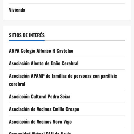
Vivienda
SITIOS DE INTERÉS
ANPA Colegio Alfonso R Castelao
Asociación Alento de Daño Cerebral
Asociación APAMP de familias de personas con parálisis
cerebral
Asociación Cultural Pedra Seixa
Asociación de Vecinos Emilio Crespo
Asociación de Vecinos Novo Vigo