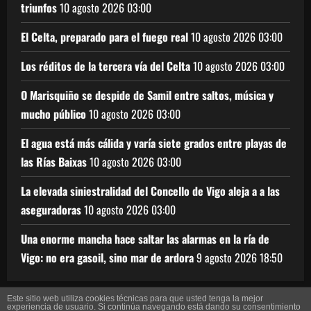
triunfos
10 agosto 2026
03:00
El Celta, preparado para el fuego real
10 agosto 2026
03:00
Los réditos de la tercera vía del Celta
10 agosto 2026
03:00
O Marisquiño se despide de Samil entre saltos, música y
mucho público
10 agosto 2026
03:00
El agua está más cálida y varía siete grados entre playas de
las Rías Baixas
10 agosto 2026
03:00
La elevada siniestralidad del Concello de Vigo aleja a a las
aseguradoras
10 agosto 2026
03:00
Una enorme mancha hace saltar las alarmas en la ría de
Vigo: no era gasoil, sino mar de ardora
9 agosto 2026
18:50
Este sitio web utiliza cookies técnicas para que usted tenga la mejor
experiencia de usuario. Si continúa navegando está dando su consentimiento