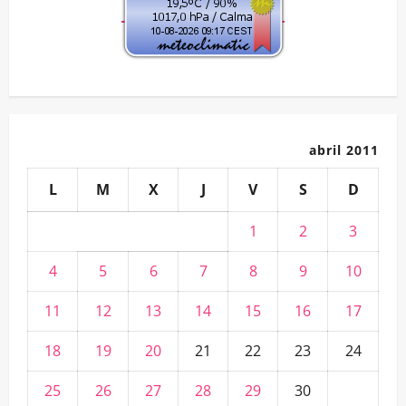
del
parque
de
Navia
a
3/4/11
abril 2011
L
M
X
J
V
S
D
1
2
3
4
5
6
7
8
9
10
11
12
13
14
15
16
17
18
19
20
21
22
23
24
25
26
27
28
29
30