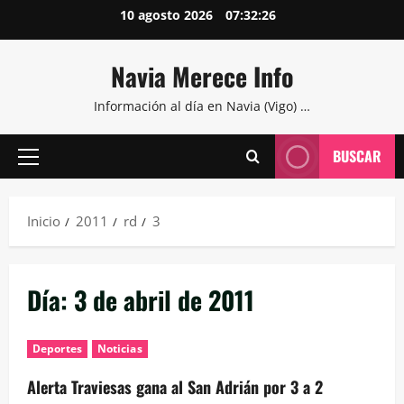
Saltar
10 agosto 2026
07:32:26
al
contenido
Navia Merece Info
Información al día en Navia (Vigo) …
BUSCAR
Menú
principal
Inicio
2011
rd
3
Día:
3 de abril de 2011
Deportes
Noticias
Alerta Traviesas gana al San Adrián por 3 a 2