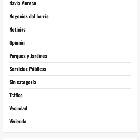
Navia Merece
Negocios del barrio
Noticias
Opinión
Parques y Jardines
Servicios Públicos
Sin categoría
Tráfico
Vecindad
Vivienda