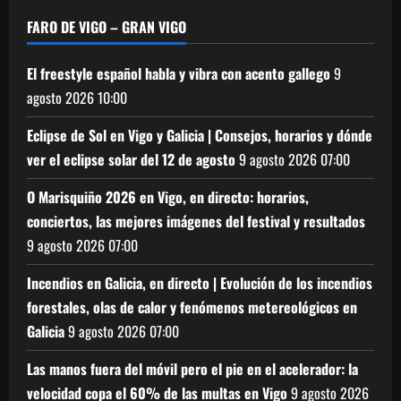
FARO DE VIGO – GRAN VIGO
El freestyle español habla y vibra con acento gallego
9
agosto 2026
10:00
Eclipse de Sol en Vigo y Galicia | Consejos, horarios y dónde
ver el eclipse solar del 12 de agosto
9 agosto 2026
07:00
O Marisquiño 2026 en Vigo, en directo: horarios,
conciertos, las mejores imágenes del festival y resultados
9 agosto 2026
07:00
Incendios en Galicia, en directo | Evolución de los incendios
forestales, olas de calor y fenómenos metereológicos en
Galicia
9 agosto 2026
07:00
Las manos fuera del móvil pero el pie en el acelerador: la
velocidad copa el 60% de las multas en Vigo
9 agosto 2026