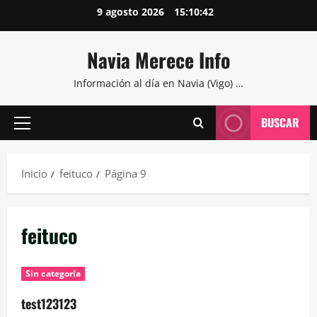
Saltar
9 agosto 2026
15:10:43
al
contenido
Navia Merece Info
Información al día en Navia (Vigo) …
BUSCAR
Menú
principal
Inicio
feituco
Página 9
feituco
Sin categoría
test123123