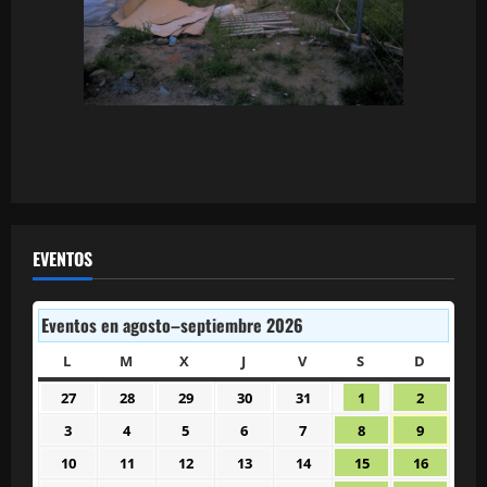
EVENTOS
Eventos en agosto–septiembre 2026
L
LUNES
M
MARTES
X
MIÉRCOLES
J
JUEVES
V
VIERNES
S
SÁBADO
D
DOMIN
27
28
29
30
31
1
2
27
28
29
30
31
1
2
julio
julio
julio
julio
julio
agosto
agosto
3
4
5
6
7
8
9
3
4
5
6
7
8
9
2026
2026
2026
2026
2026
2026
2026
agosto
agosto
agosto
agosto
agosto
agosto
agosto
10
11
12
13
14
15
16
10
11
12
13
14
15
16
2026
2026
2026
2026
2026
2026
2026
agosto
agosto
agosto
agosto
agosto
agosto
agosto