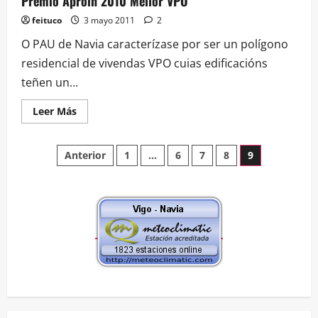
Premio Aproin 2010 Mellor VPO
feituco
3 mayo 2011
2
O PAU de Navia caracterízase por ser un polígono
residencial de vivendas VPO cuias edificacións
teñen un...
Leer
Leer Más
más
acerca
de
Paginación
Premio
Anterior
1
…
6
7
8
9
Aproin
2010
de
Mellor
VPO
entradas